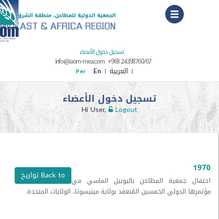
Menu
تسجيل دخول الأعضاء
info@iaom-mea.com
+968 24398760/67
العربية
En
Per
تسجيل دخول الأعضاء
Hi User,
Logout
Back to تواريخ
جمعية المطاحن باليوبيل الماسي في
لدولي الخمسين المُنعقد بولاية مينيسوتا، الولايات المتحدة.