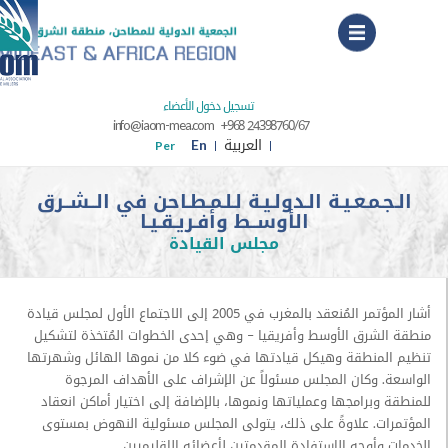
Menu
تسجيل دخول الأعضاء
info@iaom-mea.com
+968 24398760/67
العربية
En
Per
ـمـعـيـة الـدولـيـة لـلـمـطـاحن في الــشــرق
الأوســط وأفـريـقـيـا
مجلس القيادة
أشار المؤتمر المُنعقد بالمغرب في 2005 إلى الاجتماع الأول لمجلس قيادة
شرق الأوسط وأفريقيا – وهي إحدى الخطوات المُتخذة لتشكيل
منطقة وهيكل قيادتها في ضوء كلا من نموها الهائل وشهرتها
 وكان المجلس مسئولاً عن الإشراف على الأهداف المرجوة
برامجها وعملياتها ونموها، بالإضافة إلى اختيار أماكن انعقاد
ت. علاوةً على ذلك، يتولى
المجلس مسئولية النهوض بمستوى
أوجه الاستفادة المقدمتين لأعضائه الإقليميين.