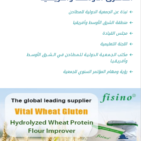
 عن الجمعية الدولية للمطاحن
ة الشرق الأوسط وأفريقيا
 القيادة
نة التعليمية
 الـجـمـعـيـة الـدولـيـة لـلـمـطـاحن في الــشــرق الأوســط
يـقـيـا
 ومهام المؤتمر السنوي للجمعية