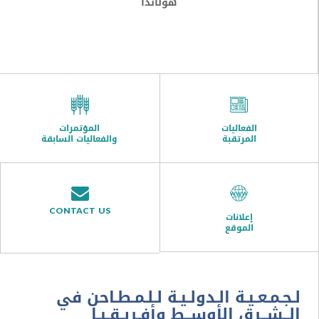
هولاندا
الفعاليات
المؤتمرات
المرتقبة
والفعاليات السابقة
CONTACT US
إعلانات
الموقع
ـعـيـة الـدولـيـة لـلـمـطـاحن في
ــرق الأوســط وأفـريـقـيـا