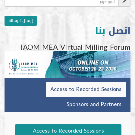
إرسال الرسالة
ل
بنا
IAOM MEA Virtual Milling 
Access to Recorded Sessi
Sponsors and Partn
Access to Recorded Sessions