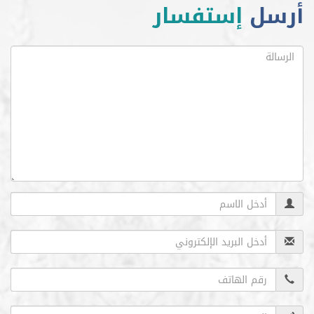
ل
إستفسار