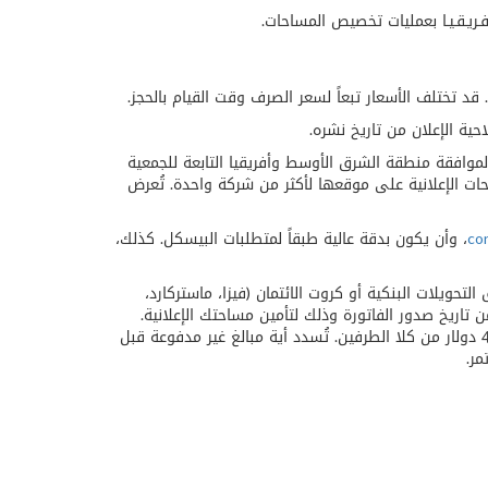
وأفـريـقـيـا بعمليات تخصيص المساحات.
. قد تختلف الأسعار تبعاً لسعر الصرف وقت القيام بالحجز.
ية الإعلان من تاريخ نشره.
افقة منطقة الشرق الأوسط وأفريقيا التابعة للجمعية
حات الإعلانية على موقعها لأكثر من شركة واحدة. تُعرض
co
،
وأن يكون بدقة عالية طبقاً لمتطلبات البيسكل. كذلك،
حويلات البنكية أو كروت الائتمان (فيزا، ماستركارد،
ريس). ويجب سداد الرسوم بالكامل خلال 7 أيام من تاريخ صدور الفاتورة وذلك لتأمين مساحتك الإعلانية.
ويجب أن تتضمن جميع التحويلات البنكية رسوماً بنكية بقيمة 40 دولار من كلا الطرفين. تُسدد أية مبالغ غير مدفوعة قبل
مر.