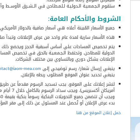
ستقوم الـجـمـعـيـة الـدولـيـة لـلـمـطـاحن في الــشــرق الأوســط 
الشروط والأحكام العامة:
جميع الأسعار المُبينة أعلاه هي أسعار صافية بالدولار الأمريكي
هذه الأسعار سارية لمدة عام واحد من عرض الإعلانات وتبدأ صلاح
يتم تخصيص المساحات علي أساس أسبقية الحجز ويخضع ذلك لمو
الدولية للمطاحن. وتحتفظ الـجـمـعـيـة بالحق في تخصيص المسا
الإعلانات بشكل دوري وبالتساوي بين مختلف الشركات.
ينبغي إرسال شعار/ رسم توضيحي إلى
ntact@iaom-mea.com
ينبغي تحديد عنوان الموقع المطلوب ربطه بالإعلان.
لنشر إعلانك على الموقع، يجب تسديد الرسوم مقدماً عن طريق الت
أمريكان أكسب
بدء عرض الإعلان أو تُحصل عند المسئول عن ذلك إلى مقر المؤت
حمل إعلان الموقع من هنا