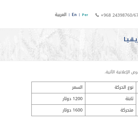
En
العربية
+968 24398760/6
Per
ـقـيـا
 الإعلانية الآتية.
نوع الحركة
السعر
ثابتة
1200 دولار
متحركة
1600 دولار