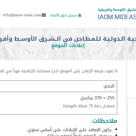
7
info@iaom-mea.com
تسجيل دخول الأعضاء
ـيـة الـدولـيـة لـلـمـطـاحن في الــشــرق الأوســط وأفـري
إعلانات الموقع
لا تفوت فرصة الإعلان على الموقع احجز مساحتك الإعلانية فوراً في الفرص
الحجم:
255 × 370 بيكسل
(بمعدل دقة 72 نقطة بالبوصة)
ملاحظات:
يكون التعاقد على الإعلانات على أساس سنوي.
سيعرض الموقع رابطاً لموقع شركتك.