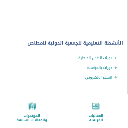
1895
راسل بينجامين دبليو ديدريك بهذا العام الطحانين
الأمريكيين مقترحاً عليهم فكرة تشكيل جمعية للطحانين.
ة التعليمية للجمعية الدولية للمطاحن
رات الطحن الداخلية
رات بالمراسلة
متجر الإلكتروني
الفعاليات
المؤتمرات
المرتقبة
والفعاليات السابقة