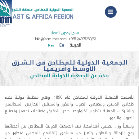
Menu
تسجيل دخول الأعضاء
info@iaom-mea.com
+968 24398760/67
العربية
En
Per
ـمـعـيـة الـدولـيـة لـلـمـطـاحن في الــشــرق
الأوســط وأفـريـقـيـا
نبذة عن الجمعية الدولية للمطاحن
تأسست الجمعية الدولية للمطاحن عام 1896، وهي منظمة دولية تضم
دقيق ومصنعي الحبوب والبذور والممثلين التجاريين المتحالفين
 المعنية بتطوير تكنولوجيا طحن الدقيق وصناعات تجهيز وتصنيع
لبذور.
راء تحقيق أهدافها، تبث الجمعية الدولية للمطاحن بين أعضائها
مالة والتعاون وتعزز من مستوي إتقانهم المهني وتطور من