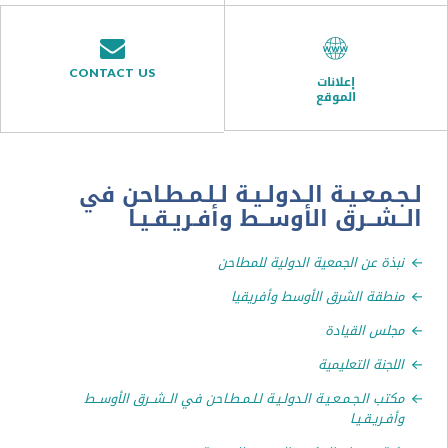
CONTACT US
إعلانات
الموقع
ـعـيـة الـدولـيـة لـلـمـطـاحن في
ــرق الأوســط وأفـريـقـيـا
 عن الجمعية الدولية للمطاحن
ة الشرق الأوسط وأفريقيا
 القيادة
نة التعليمية
 الـجـمـعـيـة الـدولـيـة لـلـمـطـاحن في الــشــرق الأوســط
يـقـيـا