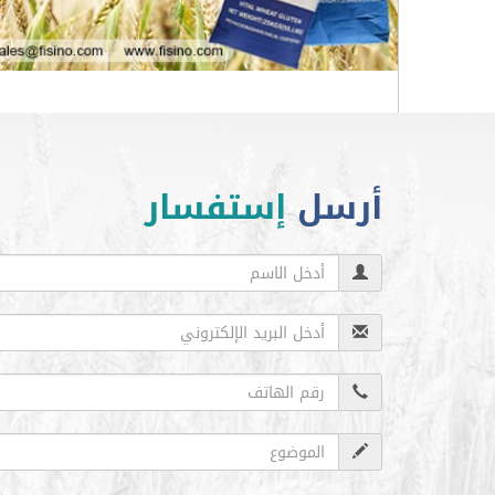
أرسل
إستفسار