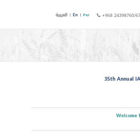
En
العربية
+968 24398760/6
Per
35th Annual I
Welcome R