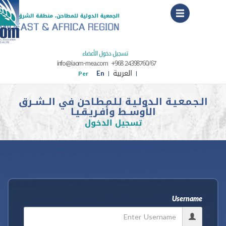
Menu
تسجيل دخول الأعضاء
info@iaom-mea.com
+968 24398760/67
العربية
En
Per
ـمـعـيـة الـدولـيـة لـلـمـطـاحن في الــشــرق
الأوســط وأفـريـقـيـا
تسجيل الدخول
Usern