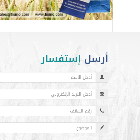
أرسل
إستفسار