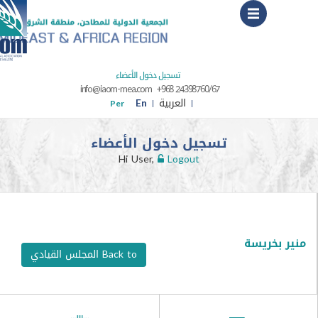
Menu
تسجيل دخول الأعضاء
info@iaom-mea.com
+968 24398760/67
العربية
En
Per
تسجيل دخول الأعضاء
Hi User,
Logout
خريسة
Back to المجلس القيادي