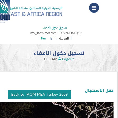
Menu
تسجيل دخول الأعضاء
info@iaom-mea.com
+968 24398760/67
العربية
En
Per
تسجيل دخول الأعضاء
Hi User,
Logout
استقبال
Back to IAOM MEA Turkey 2009