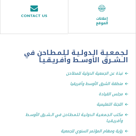
CONTACT US
إعلانات
الموقع
ـعـيـة الـدولـيـة لـلـمـطـاحن في
ــرق الأوســط وأفـريـقـيـا
 عن الجمعية الدولية للمطاحن
ة الشرق الأوسط وأفريقيا
 القيادة
نة التعليمية
 الـجـمـعـيـة الـدولـيـة لـلـمـطـاحن في الــشــرق الأوســط
يـقـيـا
 ومهام المؤتمر السنوي للجمعية