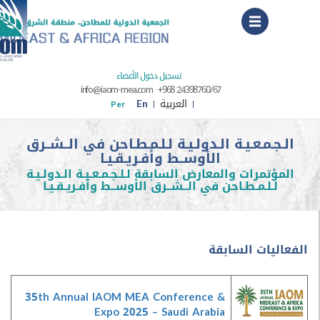
Menu
تسجيل دخول الأعضاء
info@iaom-mea.com
+968 24398760/67
العربية
En
Per
ـمـعـيـة الـدولـيـة لـلـمـطـاحن في الــشــرق
الأوســط وأفـريـقـيـا
تمرات والمعارض السابقة لـلـجـمـعـيـة الـدولـيـة
ـلـمـطـاحن في الــشــرق الأوســط وأفـريـقـيـا
يات السابقة
35th Annual IAOM MEA Conference &
Expo 2025 – Saudi Arabia