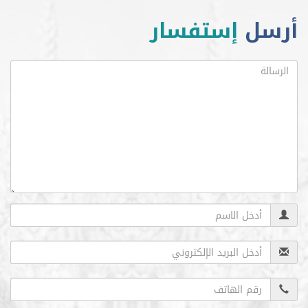
ل
إستفسار