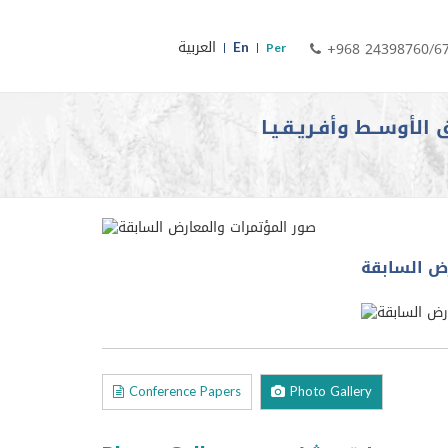
En
العربية
+968 24398760/6
Per
 الأوســط وأفـريـقـيـا
ض السابقة
Conference Papers
Photo Gallery