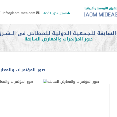
7
info@iaom-mea.com
تسجيل دخول الأعضاء
بقة لـلـجـمـعـيـة الـدولـيـة لـلـمـطـاحن في الــشــرق
صور المؤتمرات والمعارض السابقة
صور المؤتمرات والمعار