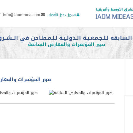
7
info@iaom-mea.com
تسجيل دخول الأعضاء
بقة لـلـجـمـعـيـة الـدولـيـة لـلـمـطـاحن في الــشــرق
صور المؤتمرات والمعارض السابقة
صور المؤتمرات والمعار