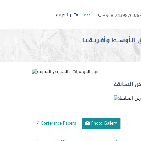
En
العربية
+968 24398760/6
Per
 الأوســط وأفـريـقـيـا
ض السابقة
Conference Papers
Photo Gallery