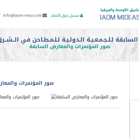
7
info@iaom-mea.com
تسجيل دخول الأعضاء
بقة لـلـجـمـعـيـة الـدولـيـة لـلـمـطـاحن في الــشــرق
صور المؤتمرات والمعارض السابقة
صور المؤتمرات والمعار