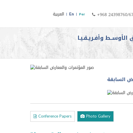
En
العربية
+968 24398760/6
Per
 الأوســط وأفـريـقـيـا
ض السابقة
Conference Papers
Photo Gallery