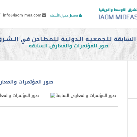
7
info@iaom-mea.com
تسجيل دخول الأعضاء
بقة لـلـجـمـعـيـة الـدولـيـة لـلـمـطـاحن في الــشــرق
صور المؤتمرات والمعارض السابقة
صور المؤتمرات والمعار