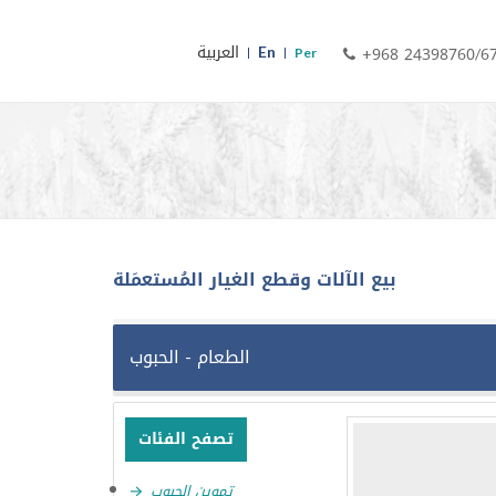
En
العربية
+968 24398760/6
Per
بيع الآلات وقطع الغيار المُستعمَلة
الطعام - الحبوب
تصفح الفئات
تموين الحبوب