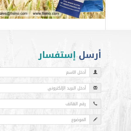
أرسل
إستفسار