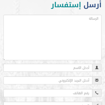
ل
إستفسار